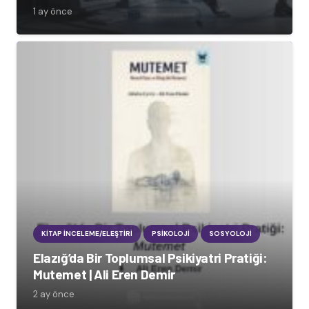
1 ay önce
KITAP İNCELEME/ELEŞTIRI
PSIKOLOJI
SOSYOLOJI
Elazığ’da Bir Toplumsal Psikiyatri Pratiği:
Mutemet | Ali Eren Demir
2 ay önce