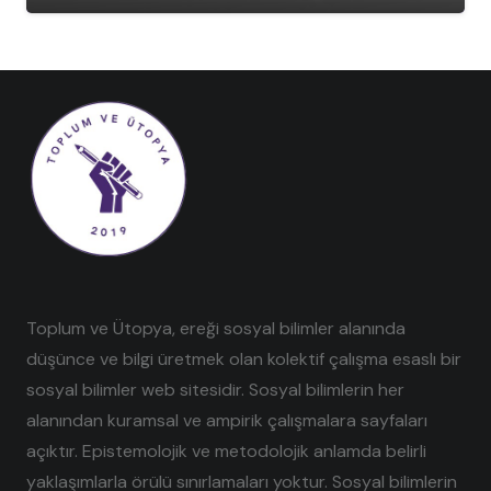
Toplum ve Ütopya, ereği sosyal bilimler alanında
düşünce ve bilgi üretmek olan kolektif çalışma esaslı bir
sosyal bilimler web sitesidir. Sosyal bilimlerin her
alanından kuramsal ve ampirik çalışmalara sayfaları
açıktır. Epistemolojik ve metodolojik anlamda belirli
yaklaşımlarla örülü sınırlamaları yoktur. Sosyal bilimlerin