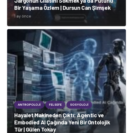
Jargonun Cilasını Sökmek ya da Pütürlü
Bir Yaşama Özlem | Dursun Can Şimşek
1 ay önce
ANTROPOLOJI
FELSEFE
SOSYOLOJI
Hayalet Makineden Çıktı: Agentic ve
Embodied AI Çağında Yeni Bir Ontolojik
Tür | Gülen Tokay