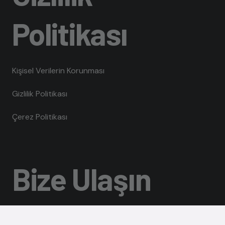
Politikası
Kişisel Verilerin Korunması
Gizlilik Politikası
Çerez Politikası
Bize Ulaşın
iletisim@toplumveutopya.com