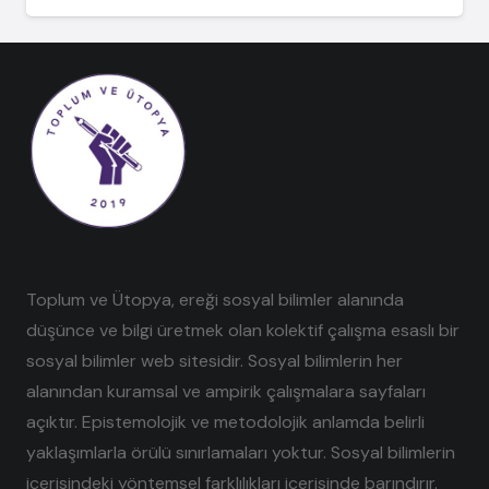
Toplum ve Ütopya, ereği sosyal bilimler alanında
düşünce ve bilgi üretmek olan kolektif çalışma esaslı bir
sosyal bilimler web sitesidir. Sosyal bilimlerin her
alanından kuramsal ve ampirik çalışmalara sayfaları
açıktır. Epistemolojik ve metodolojik anlamda belirli
yaklaşımlarla örülü sınırlamaları yoktur. Sosyal bilimlerin
içerisindeki yöntemsel farklılıkları içerisinde barındırır.