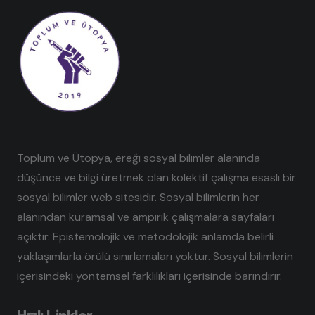
Toplum ve Ütopya, ereği sosyal bilimler alanında
düşünce ve bilgi üretmek olan kolektif çalışma esaslı bir
sosyal bilimler web sitesidir. Sosyal bilimlerin her
alanından kuramsal ve ampirik çalışmalara sayfaları
açıktır. Epistemolojik ve metodolojik anlamda belirli
yaklaşımlarla örülü sınırlamaları yoktur. Sosyal bilimlerin
içerisindeki yöntemsel farklılıkları içerisinde barındırır.
Hızlı Linkler