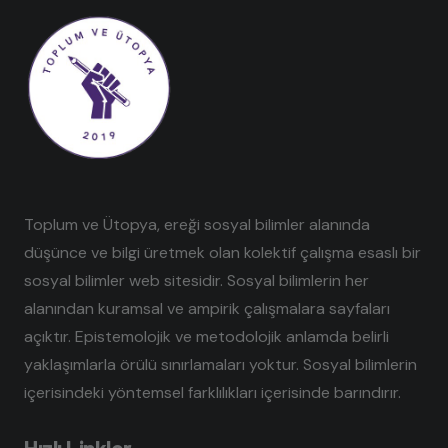
Toplum ve Ütopya, ereği sosyal bilimler alanında
düşünce ve bilgi üretmek olan kolektif çalışma esaslı bir
sosyal bilimler web sitesidir. Sosyal bilimlerin her
alanından kuramsal ve ampirik çalışmalara sayfaları
açıktır. Epistemolojik ve metodolojik anlamda belirli
yaklaşımlarla örülü sınırlamaları yoktur. Sosyal bilimlerin
içerisindeki yöntemsel farklılıkları içerisinde barındırır.
Hızlı Linkler