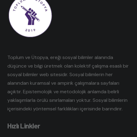
Toplum ve Ütopya, ereği sosyal bilimler alanında
düşünce ve bilgi üretmek olan kolektif çalışma esaslı bir
sosyal bilimler web sitesidir. Sosyal bilimlerin her
alanından kuramsal ve ampirik çalışmalara sayfaları
açıktır. Epistemolojik ve metodolojik anlamda belirli
yaklaşımlarla örülü sınırlamaları yoktur. Sosyal bilimlerin
içerisindeki yöntemsel farklılıkları içerisinde barındırır.
Hızlı Linkler