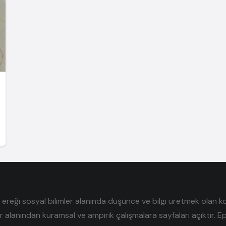
reği sosyal bilimler alanında düşünce ve bilgi üretmek olan kolek
er alanından kuramsal ve ampirik çalışmalara sayfaları açıktır. E