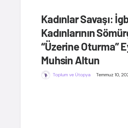
Kadınlar Savaşı: İg
Kadınlarının Sömür
“Üzerine Oturma” Ey
Muhsin Altun
Toplum ve Ütopya
Temmuz 10, 20