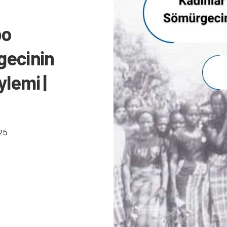
bo
gecinin
lemi |
25