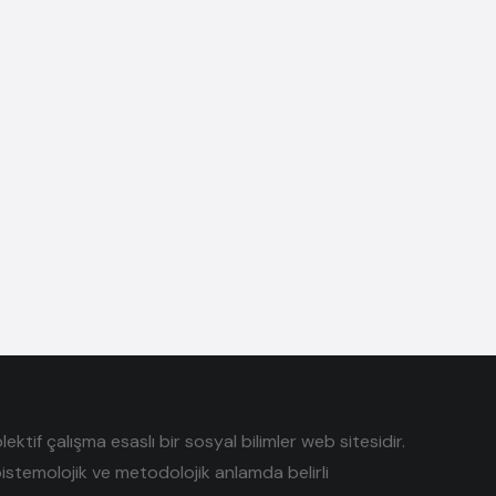
tif çalışma esaslı bir sosyal bilimler web sitesidir.
pistemolojik ve metodolojik anlamda belirli