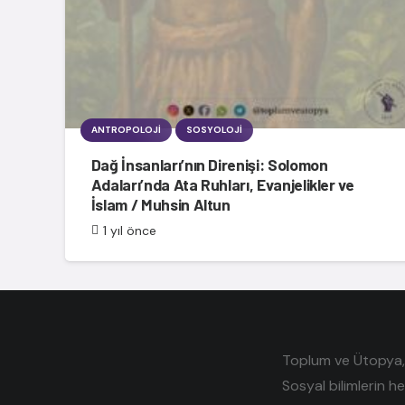
ANTROPOLOJI
SOSYOLOJI
Dağ İnsanları’nın Direnişi: Solomon
Adaları’nda Ata Ruhları, Evanjelikler ve
İslam / Muhsin Altun
1 yıl önce
Toplum ve Ütopya, e
Sosyal bilimlerin h