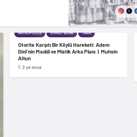
ANTROPOLOJI
SIYASET BILIMI
TARIH
Otorite Karşıtı Bir Köylü Hareketi: Adem
Dini’nin Maddi ve Mistik Arka Planı | Muhsin
Altun
2 yıl önce