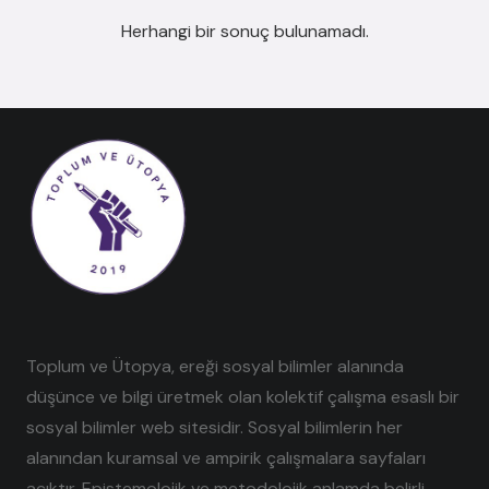
Herhangi bir sonuç bulunamadı.
Toplum ve Ütopya, ereği sosyal bilimler alanında
düşünce ve bilgi üretmek olan kolektif çalışma esaslı bir
sosyal bilimler web sitesidir. Sosyal bilimlerin her
alanından kuramsal ve ampirik çalışmalara sayfaları
açıktır. Epistemolojik ve metodolojik anlamda belirli