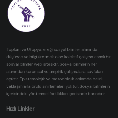
Toplum ve Ütopya, ereği sosyal bilimler alanında
düşünce ve bilgi üretmek olan kolektif çalışma esaslı bir
sosyal bilimler web sitesidir. Sosyal bilimlerin her
alanından kuramsal ve ampirik çalışmalara sayfaları
açıktır. Epistemolojik ve metodolojik anlamda belirli
yaklaşımlarla örülü sınırlamaları yoktur. Sosyal bilimlerin
içerisindeki yöntemsel farklılıkları içerisinde barındırır.
Hızlı Linkler