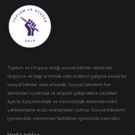
Toplum ve Ütopya, ereği sosyal bilimler alanında
düşünce ve bilgi üretmek olan kolektif çalışma esaslı bir
sosyal bilimler web sitesidir. Sosyal bilimlerin her
alanından kuramsal ve ampirik çalışmalara sayfaları
açıktır. Epistemolojik ve metodolojik anlamda belirli
yaklaşımlarla örülü sınırlamaları yoktur. Sosyal bilimlerin
içerisindeki yöntemsel farklılıkları içerisinde barındırır.
Hızlı Linkler