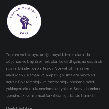
Toplum ve Ütopya, ereği sosyal bilimler alanında
düşünce ve bilgi üretmek olan kolektif çalışma esaslı bir
sosyal bilimler web sitesidir. Sosyal bilimlerin her
alanından kuramsal ve ampirik çalışmalara sayfaları
açıktır. Epistemolojik ve metodolojik anlamda belirli
yaklaşımlarla örülü sınırlamaları yoktur. Sosyal bilimlerin
içerisindeki yöntemsel farklılıkları içerisinde barındırır.
Hızlı Linkler