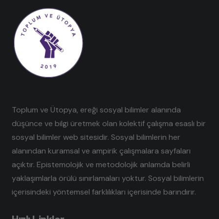
Toplum ve Ütopya, ereği sosyal bilimler alanında
düşünce ve bilgi üretmek olan kolektif çalışma esaslı bir
sosyal bilimler web sitesidir. Sosyal bilimlerin her
alanından kuramsal ve ampirik çalışmalara sayfaları
açıktır. Epistemolojik ve metodolojik anlamda belirli
yaklaşımlarla örülü sınırlamaları yoktur. Sosyal bilimlerin
içerisindeki yöntemsel farklılıkları içerisinde barındırır.
Hızlı Linkler