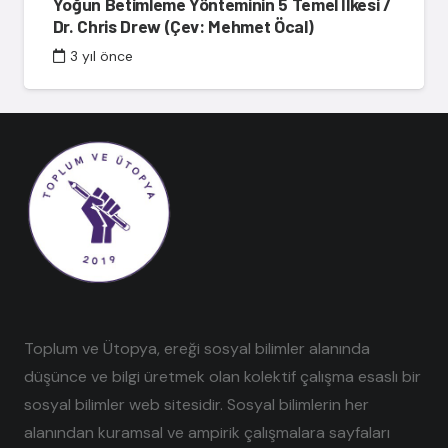
Yoğun Betimleme Yönteminin 5 Temel İlkesi /
Dr. Chris Drew (Çev: Mehmet Öcal)
3 yıl önce
Toplum ve Ütopya, ereği sosyal bilimler alanında
düşünce ve bilgi üretmek olan kolektif çalışma esaslı bir
sosyal bilimler web sitesidir. Sosyal bilimlerin her
alanından kuramsal ve ampirik çalışmalara sayfaları