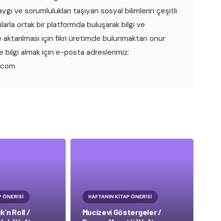
ygı ve sorumlulukları taşıyan sosyal bilimlerin çeşitli
ılarla ortak bir platformda buluşarak bilgi ve
e aktarılması için fikri üretimde bulunmaktan onur
 bilgi almak için e-posta adreslerimiz:
.com
P ÖNERISI
HAFTANIN KITAP ÖNERISI
’n Roll /
Mucizevi Göstergeler /