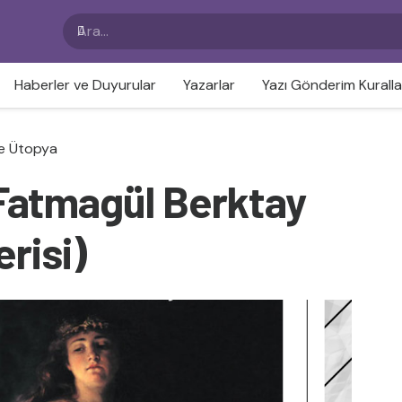
Haberler ve Duyurular
Yazarlar
Yazı Gönderim Kuralla
e Ütopya
/ Fatmagül Berktay
risi)