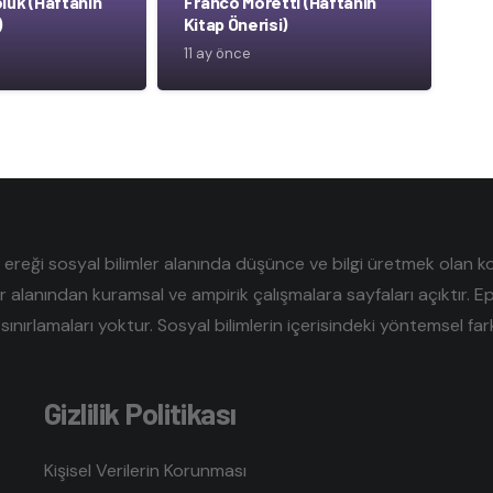
luk (Haftanın
Franco Moretti (Haftanın
)
Kitap Önerisi)
11 ay önce
reği sosyal bilimler alanında düşünce ve bilgi üretmek olan kolek
er alanından kuramsal ve ampirik çalışmalara sayfaları açıktır. E
sınırlamaları yoktur. Sosyal bilimlerin içerisindeki yöntemsel farklı
Gizlilik Politikası
Kişisel Verilerin Korunması