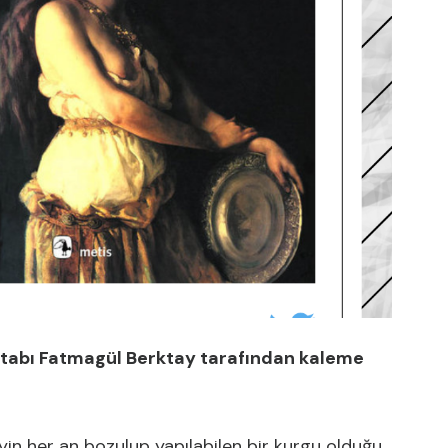
kitabı Fatmagül Berktay tarafından kaleme
eyin her an bozulup yapılabilen bir kurgu olduğu