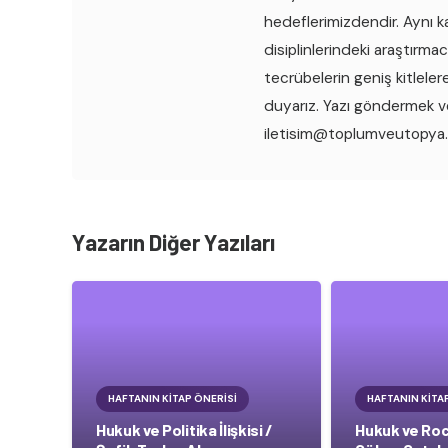
hedeflerimizdendir. Aynı ka
disiplinlerindeki araştırmac
tecrübelerin geniş kitleler
duyarız. Yazı göndermek ve
iletisim@toplumveutopya
Yazarın Diğer Yazıları
HAFTANIN KITAP ÖNERISI
HAFTANIN KITA
Hukuk ve Politika İlişkisi /
Hukuk ve Rock