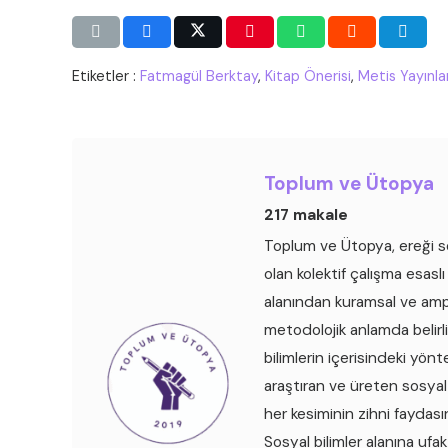
Etiketler :
Fatmagül Berktay
,
Kitap Önerisi
,
Metis Yayınlar
Toplum ve Ütopya
217 makale
Toplum ve Ütopya, ereği so
olan kolektif çalışma esaslı
alanından kuramsal ve ampir
metodolojik anlamda belirli 
bilimlerin içerisindeki yönte
araştıran ve üreten sosyal b
her kesiminin zihni faydas
Sosyal bilimler alanına ufa