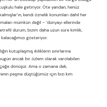
k kuşkulu hale getiriyor. Öte yandan, henüz
lmışlar’ın, kendi öznelik konumları dahil her
tmaları mümkün değil – ‘dünyayı ellerinde
çetrefil durum, bizim daha uzun süre kimlik,
 kalacağımızı gösteriyor.
ığın kutuplaşmış ikiliklerin sınırlarına
 bugün ancak bir özlem olarak varolabilen
gerçeğe dönüşür. Ama o zamana dek,
sefenin peşine düştüğümüz için bizi kim