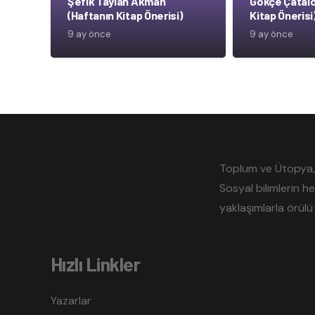
Şefik Taylan Akman
Gökçe Çatalo
(Haftanın Kitap Önerisi)
Kitap Önerisi
9 ay önce
9 ay önce
Toplum ve Ütopya, e
Sosyal bilimlerin h
yaklaşımlarla örülü 
Hızlı Linkler
Yazarlar