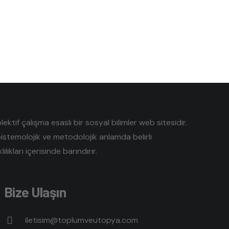
tif çalışma esaslı bir sosyal bilimler web sitesidir.
pistemolojik ve metodolojik anlamda belirli
lıkları içerisinde barındırır.
Bize Ulaşın
iletisim@toplumveutopya.com