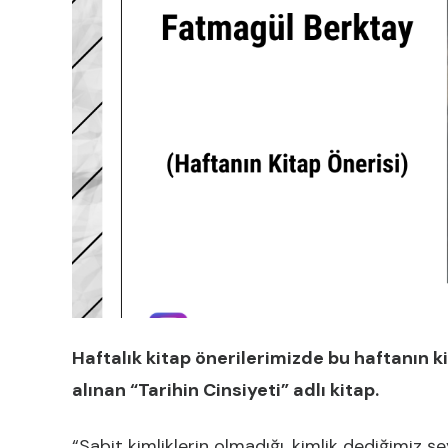
Haftalık kitap önerilerimizde bu haftanın 
alınan “Tarihin Cinsiyeti” adlı kitap.
“Sabit kimliklerin olmadığı, kimlik dediğimiz ş