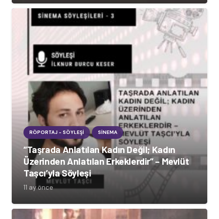
RÖPORTAJ - SÖYLEŞI
SINEMA
“Taşrada Anlatılan Kadın Değil; Kadın
Üzerinden Anlatılan Erkeklerdir” – Mevlüt
Taşcı’yla Söyleşi
11 ay önce