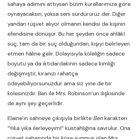
sahaya adımını attıysan bizim kurallarımıza göre
oynayacaksın, yoksa seni sürdürürüz der. Diğer
yandan rüşvet alıyor olmanın kendisi de kişinin
efendisine dönüşür. Bu her şeyden önce ahlâkî
suç, tam da bir suç olduğundan, kişiyi belirleyen
etmen hâline gelir. Dolayısıyla köleliğin sadece
boyutu ya da iktidardakinin sadece kimliği
değişmiştir, kiranızı rahatça
ödeyebiliyorsunuzdur ama siz yine de bir
kölesinizdir. Ben ile Mrs. Robinson’un ilişkisinde
de aynı şey geçerlidir.
Elaine’in sahneye çıkışıyla birlikte
Ben
karakteri
“Yıka yıka ilerleyeyim!” küstahlığına savrulur. Ona
rüşvet sahasında bir köşe sunmuş olan Mrs.