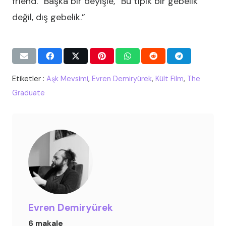
friend.” Başka bir deyişle, “Bu tipik bir gebelik
değil, dış gebelik.”
Etiketler :
Aşk Mevsimi
,
Evren Demiryürek
,
Kült Film
,
The
Graduate
Evren Demiryürek
6 makale