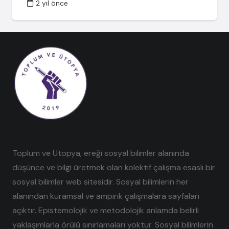
2 yıl önce
Toplum ve Ütopya, ereği sosyal bilimler alanında
düşünce ve bilgi üretmek olan kolektif çalışma esaslı bir
sosyal bilimler web sitesidir. Sosyal bilimlerin her
alanından kuramsal ve ampirik çalışmalara sayfaları
açıktır. Epistemolojik ve metodolojik anlamda belirli
yaklaşımlarla örülü sınırlamaları yoktur. Sosyal bilimlerin