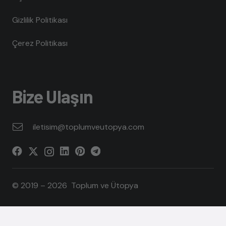
Gizlilik Politikası
Çerez Politikası
Bize Ulaşın
iletisim@toplumveutopya.com
© 2019 – 2026 Toplum ve Ütopya
Web Design by
Mellivora