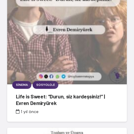
SINEMA
SOSYOLOJI
Life is Sweet: “Durun, siz kardeşsiniz!” |
Evren Demiryürek
1 yıl önce