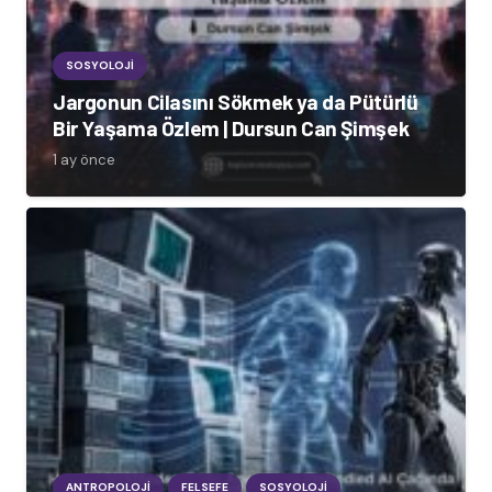
SOSYOLOJI
Jargonun Cilasını Sökmek ya da Pütürlü
Bir Yaşama Özlem | Dursun Can Şimşek
1 ay önce
ANTROPOLOJI
FELSEFE
SOSYOLOJI