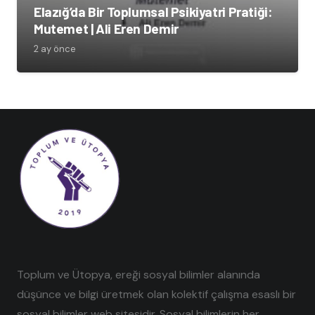
Elazığ’da Bir Toplumsal Psikiyatri Pratiği:
Mutemet | Ali Eren Demir
2 ay önce
Toplum ve Ütopya, ereği sosyal bilimler alanında
düşünce ve bilgi üretmek olan kolektif çalışma esaslı bir
sosyal bilimler web sitesidir. Sosyal bilimlerin her