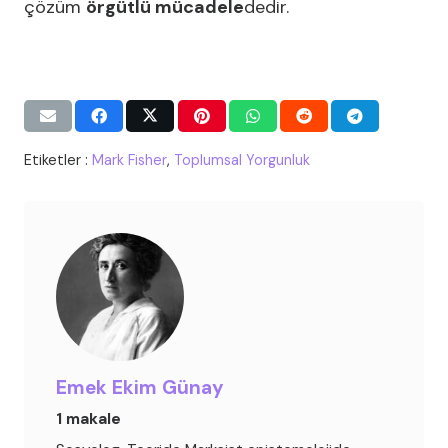
çözüm
örgütlü mücadele
dedir.
Etiketler :
Mark Fisher
,
Toplumsal Yorgunluk
Emek Ekim Günay
1 makale