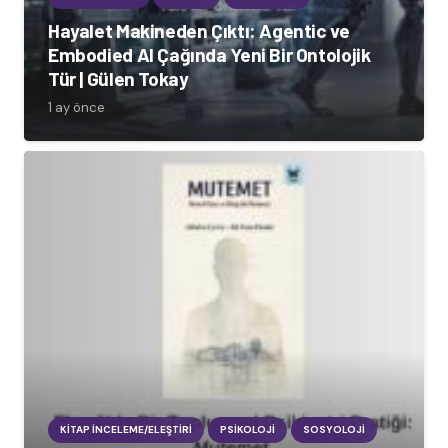
Hayalet Makineden Çıktı: Agentic ve
Embodied AI Çağında Yeni Bir Ontolojik
Tür | Gülen Tokay
1 ay önce
KITAP İNCELEME/ELEŞTIRI
PSIKOLOJI
SOSYOLOJI