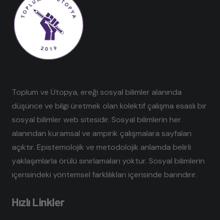
Toplum ve Ütopya, ereği sosyal bilimler alanında
düşünce ve bilgi üretmek olan kolektif çalışma esaslı bir
sosyal bilimler web sitesidir. Sosyal bilimlerin her
alanından kuramsal ve ampirik çalışmalara sayfaları
açıktır. Epistemolojik ve metodolojik anlamda belirli
yaklaşımlarla örülü sınırlamaları yoktur. Sosyal bilimlerin
içerisindeki yöntemsel farklılıkları içerisinde barındırır.
Hızlı Linkler