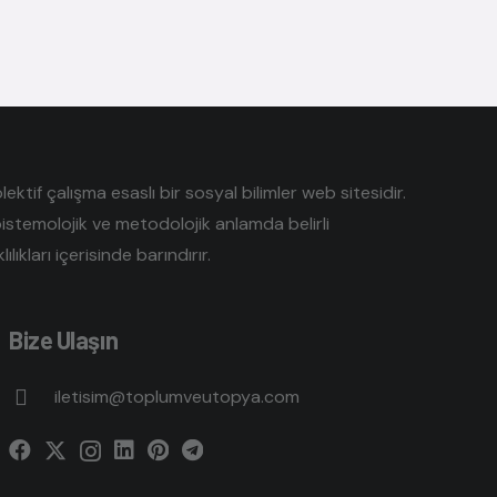
tif çalışma esaslı bir sosyal bilimler web sitesidir.
pistemolojik ve metodolojik anlamda belirli
lıkları içerisinde barındırır.
Bize Ulaşın
iletisim@toplumveutopya.com