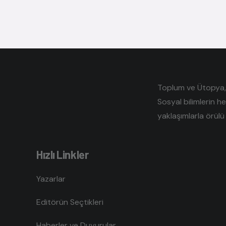
Toplum ve Ütopya, e
Sosyal bilimlerin h
yaklaşımlarla örülü 
Hızlı Linkler
Yazarlar
Editörün Seçtikleri
Haberler ve Duyurular