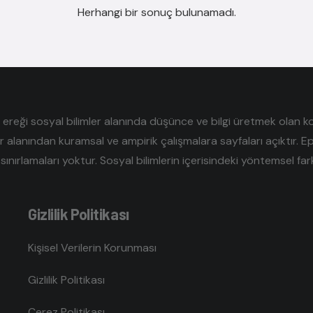
Herhangi bir sonuç bulunamadı.
reği sosyal bilimler alanında düşünce ve bilgi üretmek olan kolek
er alanından kuramsal ve ampirik çalışmalara sayfaları açıktır. E
sınırlamaları yoktur. Sosyal bilimlerin içerisindeki yöntemsel farklı
Gizlilik Politikası
Kişisel Verilerin Korunması
Gizlilik Politikası
Çerez Politikası